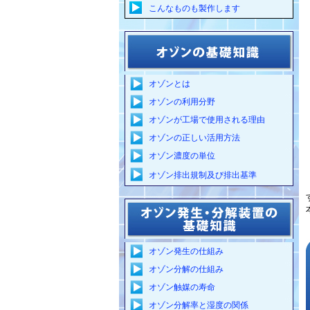
こんなものも製作します
ヒーター付分解器、温調器セット
オゾン分解器仕様変更part2
オゾン分解器仕様変更
オゾンとは
温風式衣類乾燥機
オゾンの利用分野
1000mg/hオゾン発生器
オゾンが工場で使用される理由
出張触媒交換
オゾンの正しい活用方法
オゾン濃度の単位
局所排気装置
オゾン排出規制及び排出基準
加温式オゾン分解器
オゾン分解触媒解析
オゾン分解器の変身
配管固定式オゾン分解器
オゾン発生の仕組み
オゾン分解器
オゾン分解の仕組み
オゾン分解器のコストダウン
オゾン触媒の寿命
オゾン分解率と湿度の関係
オゾン分解器に取っ手