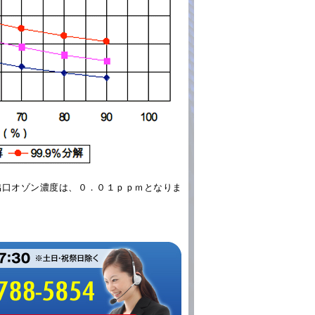
出口オゾン濃度は、０．０１ｐｐｍとなりま