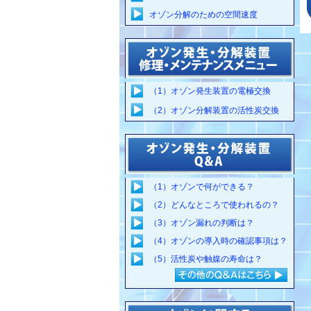
オゾン分解のための空間速度
オゾン漏れ箇所の特定工数の削減
配管気密検査工数の削減
（1）オゾン発生装置の電極交換
（2）オゾン分解装置の活性炭交換
（1）オゾンで何ができる？
（2）どんなところで使われるの？
（3）オゾン漏れの判断は？
（4）オゾンの導入時の確認事項は？
（5）活性炭や触媒の寿命は？